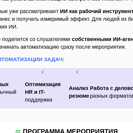
орые уже рассматривают
ИИ как рабочий инструмен
изнес и получать измеримый эффект. Для людей из б
ния ИИ.
е поделится со слушателями
собственными ИИ-аген
начинать автоматизацию сразу после мероприятия.
ВТОМАТИЗАЦИИ ЗАДАЧ:
√
√
вых
Оптимизация
Анализ
Работа с делов
бычный
HR и IT-
резюме
разных форматов
поддержки
ПРОГРАММА МЕРОПРИЯТИЯ