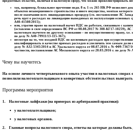
предметных областях, включая и налоговую сферу, что можно проиллюстрировать н
так, например, буквальное прочтение подп. 8 п. 1 ст. 265 НК РФ позволяет
объектов незавершенного строительства и иного имущества, монтаж которого
после окончания всех ликвидационных процедур (см. постановление АС Западн
речь идет о расходах на ликвидацию выводимых из эксплуатации основных ср
А40-41508/2015);
или, утратив право на налоговый вычет НДС по работам, связанным с капител
(оставлено в силе определением ВС РФ от 08.08.2017 № 308-КГ17-10259), АС У
налоговым вычетом по другому основанию – по имущественному праву, т.е. з
по делу № А40-79911/13-115-367);
несмотря на то, что входной НДС по косвенным расходам при осуществлении
квалифицировать в качестве прямых расходов и увеличить тем самым долю выч
делу № А32-5345/2014 и АС Уральского округа от 08.07.2016 г. № Ф09-7367/1
частности, постановление АС Московского округа от 28.03.2016 г. по делу № 
Чему вы научитесь
На основе личного четвертьвекового опыта участия в налоговых спорах 
позволили налогоплательщикам в конкретных обстоятельствах выиграть 
Программа мероприятия
1. Налоговые лайфхаки (на примерах из арбитражной практики):
у налогоплательщиков;
у налоговых органов.
2. Главные вопросы налогового спора, ответы на которые должны быть 