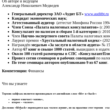
Об авторе и ведущем
Александр Николаевич Медведев
Генеральный директор ЗАО «Аудит БТ»
www.auditbt.ru
Кандидат экономических наук
;
Аттестованный аудитор
(аттестат Минфина России 1994 г
Член Союза «Палата налоговых консультантов»
(с 20
Консультант по налогам и сборам
1-й категории
(с 2010 
Член
Научно-экспертного совета
Палаты налоговых конс
Лауреат премии «
Хрустальный налоговый кодекс
» (2022
Награждён
медалью «За заслуги в области аудита»
№ 153
Автор
67 книг и свыше 1000 статей
, вышедших в издате
Около 100 статей размещены в СПС «КонсультантПл
Провел сотни
семинаров и рабочих совещаний
по нало
По теме семинара автором опубликовано 9
из 67 книг
.
Компетенции:
Финансы
Что вы узнаете
Термин лайфхак является производным от английских слов «life» и «hack»:
первое означает «жизнь»,
второе – «взлом».
Дословно «lifehack» переводится как «взлом жизни», но на практике этот термин с