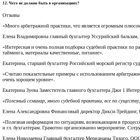
12. Чего не должно быть в организациях?
Отзывы
«Много арбитражной практики, что является огромным плюсом
Елена Владимировна главный бухгалтер Уссурийский бальзам
«Интересная и очень полная подборка судебной практики по р
тайминга, материалы качественные, питание».
Екатерина, старший бухгалтер Российский морской регистр су
«Считаю показательные примеры с использованием арбитражной
очень хорошем уровне».
Екатерина Зуева Заместитель главного бухгалтера Джи 1 Инте
«Полезный семинар, много судебной практики, все по существу,
Елена Александровна Финансовый директор Дикси-Трей
«Полезная информация по ситуациям, возникающим в процессе
и гл. бухгалтерам. Грамотно организованно мероприятие. Сот
Елена Николаевна Главный бухгалтер Меридианы Тихого, ОО