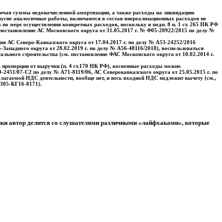
включая суммы недоначисленной амортизации, а также расходы на ликвидацию
другие аналогичные работы, включаются в состав внереализационных расходов не
по мере осуществления конкретных расходов, поскольку в подп. 8 п. 1 ст. 265 НК РФ
постановление АС Московского округа от 31.05.2017 г. № Ф05-20922/2015 по делу №
ия АС Северо-Кавказского округа от 17.04.2017 г. по делу № А53-24252/2016
-Западного округа от 28.02.2019 г. по делу № А56-48116/2018), воспользоваться
льного строительства (см. постановление ФАС Московского округа от 10.02.2014 г.
 пропорции от выручки (п. 4 ст.170 НК РФ), косвенные расходы можно
2451/07-С2 по делу № А71-8119/06, АС Северокавказского округа от 25.05.2015 г. по
благаемой НДС деятельности, вообще нет, и весь входной НДС подлежит вычету (см.,
 305-КГ16-8171).
тики автор делится со слушателями различными «лайфхаками», которые