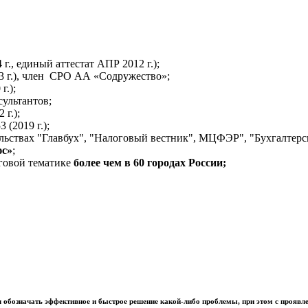
., единый аттестат АПР 2012 г.);
03 г.), член СРО АА «Содружество»;
г.);
ультантов;
 г.);
 (2019 г.);
льствах "Главбух", "Налоговый вестник", МЦФЭР", "Бухгалтерс
юс»
;
говой тематике
более чем в 60 городах России;
тал обозначать эффективное и быстрое решение какой-либо проблемы, при этом с прояв