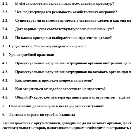
2.1. В чём заключается деловая цель всех сделок и процедур?
2.2. Чем подтверждается реальность хозяйственных операций?
2.3. Существует ли взаимозависимость участников сделок и как она вли
2.4. Договорные цены соответствуют уровню рыночных цен?
2.5. По каким критериям выбирается контрагент по сделке?
3. Существует в России «прецедентное» право?
4. Уроки судебной практики:
4.1. Процессуальные нарушения сотрудников органов внутренних дел сл
4.2. Процессуальные нарушения сотрудников налогового органа при пр
4.3. Как дополнить протокол допроса свидетеля?
4.4. Как защититься от недобросовестного контрагента?
4.5. Общий IP-адрес компьютера организации и контрагентов – ещё не
5. Обоснование деловой цели в нестандартных ситуациях
6. Тактика и стратегия судебной защиты
Все возражения с аргументацией, доводимые до налоговых органов, факти
состязательность сторон, налогоплательщикам необходимо выстраивать 