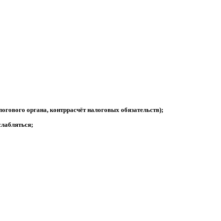
логового органа, контррасчёт налоговых обязательств);
слабляться;