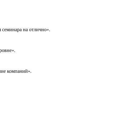
я семинара на отлично».
уровне».
ние компаний».