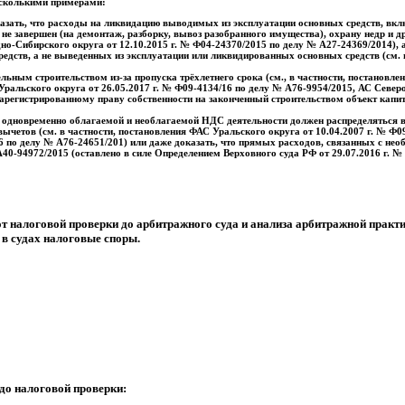
есколькими примерами:
 доказать, что расходы на ликвидацию выводимых из эксплуатации основных средств, 
 не завершен (на демонтаж, разборку, вывоз разобранного имущества), охрану недр и 
о-Сибирского округа от 12.10.2015 г. № Ф04-24370/2015 по делу № А27-24369/2014), а 
едств, а не выведенных из эксплуатации или ликвидированных основных средств (см. 
ьным строительством из-за пропуска трёхлетнего срока (см., в частности, постановлен
ральского округа от 26.05.2017 г. № Ф09-4134/16 по делу № А76-9954/2015, АС Северо
арегистрированному праву собственности на законченный строительством объект капита
 одновременно облагаемой и необлагаемой НДС деятельности должен распределяться в
етов (см. в частности, постановления ФАС Уральского округа от 10.04.2007 г. № Ф09-
6 по делу № А76-24651/201) или даже доказать, что прямых расходов, связанных с нео
А40-94972/2015 (оставлено в силе Определением Верховного суда РФ от 29.07.2016 г. №
от налоговой проверки до арбитражного суда и анализа арбитражной прак
в судах налоговые споры.
до налоговой проверки: