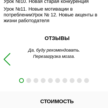
Урок №10. Новая старая конкуренция
Урок №11. Новые мотивации в
потребленииУрок № 12. Новые акценты в
жизни работодателя
ОТЗЫВЫ
е-
Да, буду рекомендовать.
Измен
вития
Перезагрузка мозга.
СТОИМОСТЬ