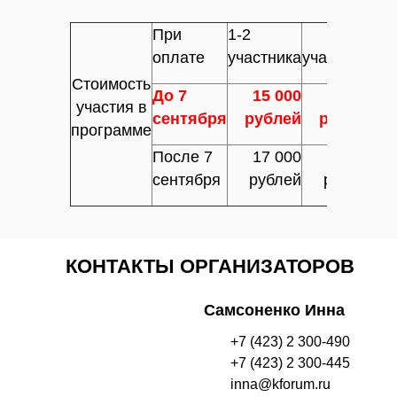
При
1-2
3-4
5 -
оплате
участника
участника
бо
Стоимость
До 7
15 000
14 000
1
участия в
сентября
рублей
рублей
ру
программе
После 7
17 000
15 000
1
сентября
рублей
рублей
р
КОНТАКТЫ ОРГАНИЗАТОРОВ
Самсоненко Инна
+7 (423) 2 300-490
+7 (423) 2 300-445
inna@kforum.ru